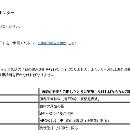
センター
相談ください。
窓口）をご参照ください。
https://www.e-gov.go.jp
）
らかじめ次の項目の健康診断を行わなければなりません。また、6ヶ月以上海外勤
健康診断を行わなければなりません。
医師が必要と判断したときに実施しなければならない項
腹部画像検査（胃部X線、腹部超音波）
血中の尿酸の量
B型肝炎ウイルス抗体
ABO式およびRh式の血液型（派遣前に限る）
糞便塗抹（帰国時に限る）