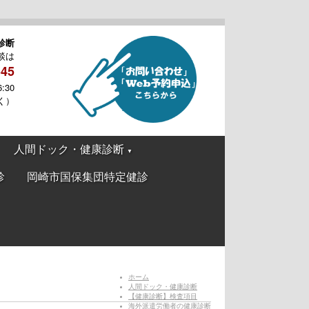
診断
談は
545
:30
く）
人間ドック・健康診断
▼
診
岡崎市国保集団特定健診
ホーム
人間ドック・健康診断
【健康診断】検査項目
海外派遣労働者の健康診断