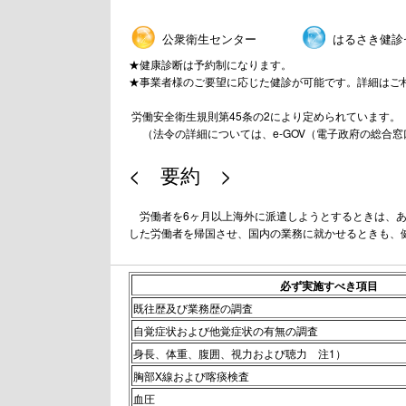
公衆衛生センター
はるさき健診
★健康診断は予約制になります。
★事業者様のご要望に応じた健診が可能です。詳細はご
労働安全衛生規則第45条の2により定められています。
（法令の詳細については、e-GOV（電子政府の総合
< 要約 >
労働者を6ヶ月以上海外に派遣しようとするときは、あ
した労働者を帰国させ、国内の業務に就かせるときも、
必ず実施すべき項目
既往歴及び業務歴の調査
自覚症状および他覚症状の有無の調査
身長、体重、腹囲、視力および聴力 注1）
胸部X線および喀痰検査
血圧