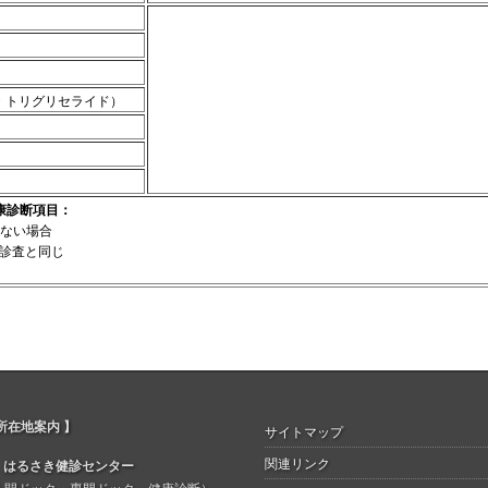
ル・トリグリセライド）
康診断項目：
のない場合
診査と同じ
所在地案内 】
サイトマップ
関連リンク
はるさき健診センター
人間ドック・専門ドック・健康診断）