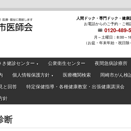
人間ドック・専門ドック・健康
お電話からのご予約・ご相
0120-489-
月～土曜日：8:00～16
（お盆・年末年始・祝日除
さき健診センター
公衆衛生センター
夜間急病診療所
▼
内
個人情報保護方針
医療機関検索
岡崎市がん検
▼
見と回答
特定保健指導・各種健康教室・出張健康講演会
方針
診断