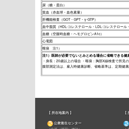
尿（糖・蛋白）
貧血（赤血球・血色素量）
肝機能検査（GOT・GPT・γ-GTP）
血中脂質（HDL-コレステロール・LDL-コレステロー
血糖（空腹時血糖・ヘモグロビンA1c）
心電図
喀痰 注1）
注1）医師が必要でないとみとめる場合に省略できる健
・身長：20歳以上の場合 ・喀痰：胸部X線検査で所見
腹部測定法は、雇入時健康診断、省略基準は、定期健康
【 所在地案内 】
【 
公衆衛生センター
（出張（巡回）健診）
（