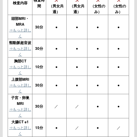
検査時
ス
ス
ス
ス
検査内容
間
（男女共
（男女共
（女性の
（女性の
通）
通）
み）
み）
頭部MRI・
MRA
30分
●
●
●
●
⇒もっと詳し
く
頸動脈超音波
⇒もっと詳し
30分
●
●
●
●
く
胸部CT
⇒もっと詳し
10分
●
●
●
●
く
上腹部MRI
⇒もっと詳し
30分
●
●
●
●
く
子宮・卵巣
MRI
30分
／
／
●
●
⇒もっと詳し
く
大腸CT ※1
⇒もっと詳し
15分
●
／
●
／
く