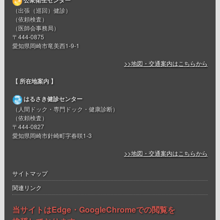
公衆衛生センター
（出張（巡回）健診）
（依頼検査）
（医師会事務局）
〒444-0875
愛知県岡崎市竜美西1-9-1
>>地図・交通案内はこちらから
【 所在地案内 】
はるさき健診センター
（人間ドック・専門ドック・健康診断）
（依頼検査）
〒444-0827
愛知県岡崎市針崎町字春咲1-3
>>地図・交通案内はこちらから
サイトマップ
関連リンク
当サイトはEdge・GoogleChromeでの閲覧を