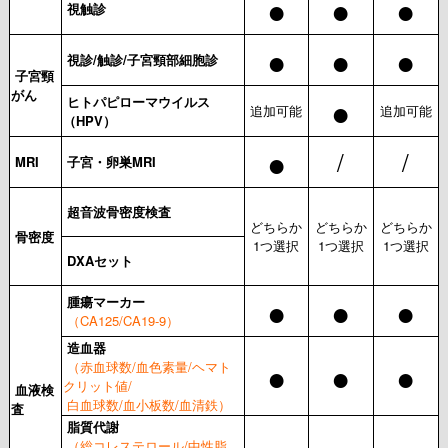
●
●
●
視触診
●
●
●
視診/触診/子宮頸部細胞診
子宮頸
がん
●
ヒトパピローマウイルス
追加可能
追加可能
（HPV）
●
/
/
MRI
子宮・卵巣MRI
超音波骨密度検査
どちらか
どちらか
どちらか
骨密度
1つ選択
1つ選択
1つ選択
DXAセット
●
●
●
腫瘍マーカー
（CA125/CA19-9）
造血器
●
●
●
（赤血球数/血色素量/ヘマト
クリット値/
血液検
白血球数/血小板数/血清鉄）
査
脂質代謝
（総コレステロール/中性脂